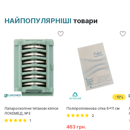
НАЙПОПУЛЯРНІШІ
товари
-15%
Лапароскопічні титанові кліпси
Поліпропіленова сітка 6*11 см
ЛОКЕМЕД, №3
2
1
463 грн.