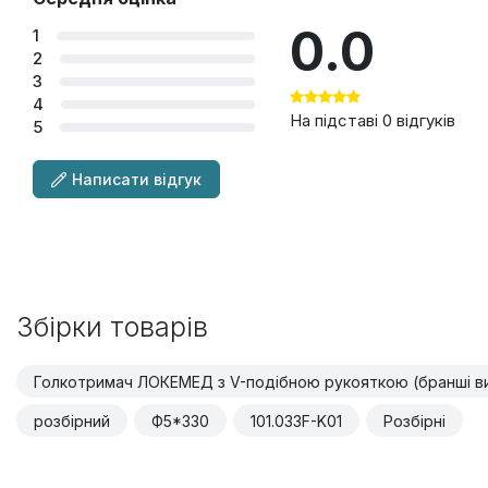
0.0
1
2
3
4
На підставі 0 відгуків
5
Написати відгук
Збірки товарів
Голкотримач ЛОКЕМЕД з V-подібною рукояткою (бранші виг
розбірний
Ф5*330
101.033F-K01
Розбірні