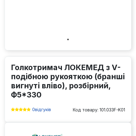
Голкотримач ЛОКЕМЕД з V-
подібною рукояткою (бранші
вигнуті вліво), розбірний,
Ф5*330
0
відгуків
Код товару: 101.033F-K01