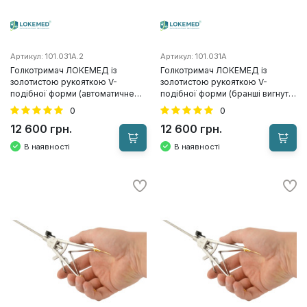
Артикул: 101.031A.2
Артикул: 101.031A
Голкотримач ЛОКЕМЕД із
Голкотримач ЛОКЕМЕД із
золотистою рукояткою V-
золотистою рукояткою V-
подібної форми (автоматичне
подібної форми (бранші вигнуті
випрямлення голки), Ф5*330
вліво), Ф5*330
0
0
12 600 грн.
12 600 грн.
В наявності
В наявності