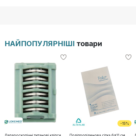
НАЙПОПУЛЯРНІШІ
товари
-15%
Лапароскопічні титанові кліпси
Поліпропіленова сітка 6*11 см