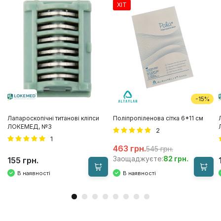
ХІТ
-15%
Лапароскопічні титанові кліпси
Поліпропіленова сітка 6*11 см
ЛОКЕМЕД, №3
2
1
463 грн.
545 грн.
82 грн.
Заощаджуєте:
155 грн.
В наявності
В наявності