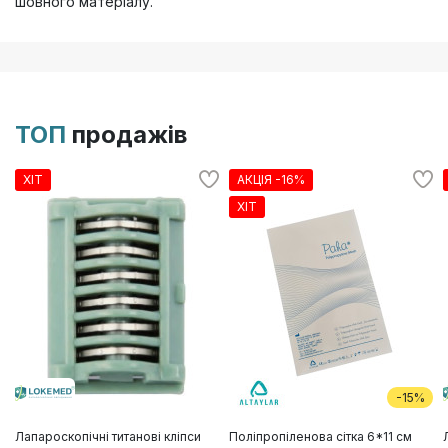
шовного матеріалу.
ТОП
продажів
ХІТ
АКЦІЯ -16%
ХІТ
-15%
Лапароскопічні титанові кліпси
Поліпропіленова сітка 6*11 см