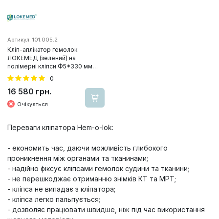
Артикул: 101.005.2
Кліп-аплікатор гемолок
ЛОКЕМЕД (зелений) на
полімерні кліпси Ф5*330 мм
(mm)
0
16 580 грн.
Очікується
Переваги кліпатора Hem-o-lok:
- економить час, даючи можливість глибокого
проникнення між органами та тканинами;
- надійно фіксує кліпсами гемолок судини та тканини;
- не перешкоджає отриманню знімків КТ та МРТ;
- кліпса не випадає з кліпатора;
- кліпса легко пальпується;
- дозволяє працювати швидше, ніж під час використання