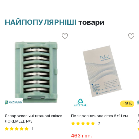
НАЙПОПУЛЯРНІШІ
товари
-15%
Лапароскопічні титанові кліпси
Поліпропіленова сітка 6*11 см
ЛОКЕМЕД, №3
2
1
463 грн.