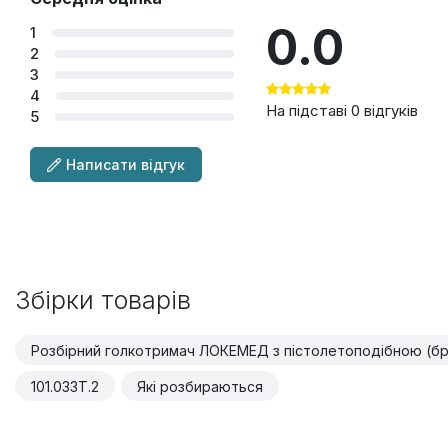
0.0
1
2
3
4
На підставі 0 відгуків
5
Написати відгук
Збірки товарів
Розбірний голкотримач ЛОКЕМЕД з пістолетоподібною (бра
101.033T.2
Які розбираються