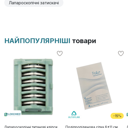
Лапароскопічні затискачі
НАЙПОПУЛЯРНІШІ
товари
-15%
Лапароскопічні титанові кліпси
Поліпропіленова сітка 6*11 см