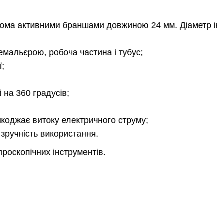
вома активними браншами довжиною 24 мм. Діаметр і
ремальєрою, робоча частина і тубус;
ї;
і на 360 градусів;
коджає витоку електричного струму;
зручність використання.
роскопічних інструментів.