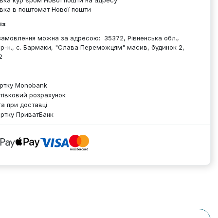
вка кур`єром Нової пошти на адресу
вка в поштомат Нової пошти
із
амовлення можна за адресою: 35372, Рівненська обл.,
 р-н., с. Бармаки, "Слава Переможцям" масив, будинок 2,
2
артку Monobank
тівковий розрахунок
а при доставці
артку ПриватБанк