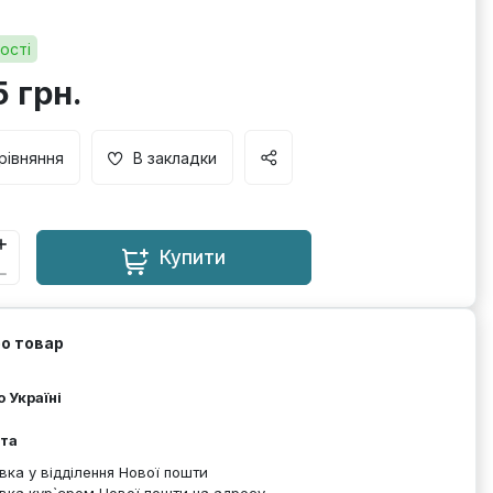
ості
5 грн.
рівняння
В закладки
Купити
ро товар
 Україні
та
вка у відділення Нової пошти