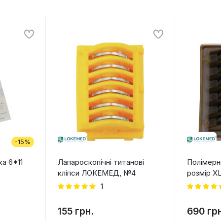
-15%
ка 6*11
Лапароскопічні титанові
Полімерн
кліпси ЛОКЕМЕД, №4
розмір X
1
155 грн.
690 гр