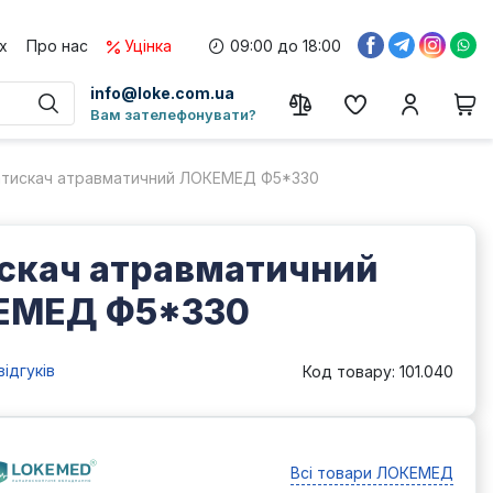
х
Про нас
Уцінка
09:00 до 18:00
info@loke.com.ua
Вам зателефонувати?
атискач атравматичний ЛОКЕМЕД Ф5*330
скач атравматичний
ЕМЕД Ф5*330
відгуків
Код товару: 101.040
Всі товари ЛОКЕМЕД