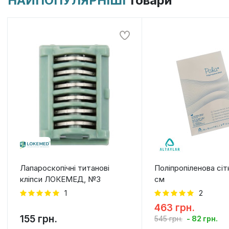
НАЙПОПУЛЯРНІШІ
товари
Лапароскопічні титанові
Поліпропіленова сіт
кліпси ЛОКЕМЕД, №3
см
1
2
463 грн.
155 грн.
- 82 грн.
545 грн.