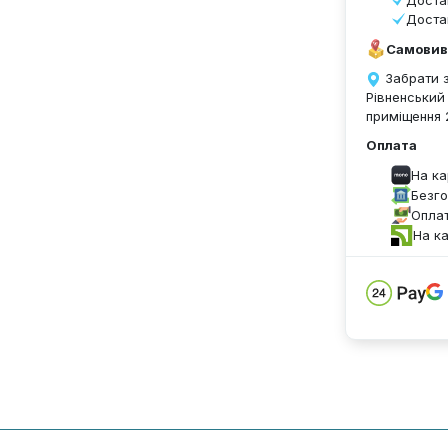
Доста
Доста
Самовив
Забрати з
Рівненський
приміщення 
Оплата
На к
Безго
Оплат
На к