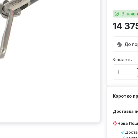
В наявн
14 37
До по
Кількість
Коротко п
Доставка по
Нова Пош
Доста