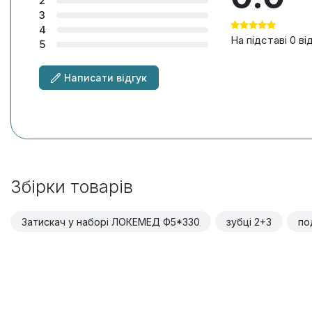
2
3
4
На підставі 0 ві
5
Написати відгук
Збірки товарів
Затискач у наборі ЛОКЕМЕД Ф5*330
зубці 2+3
по