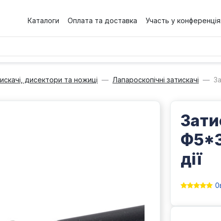
Каталоги
Оплата та доставка
Участь у конференція
искачі, дисектори та ножиці
Лапароскопічні затискачі
За
Зати
Ф5*3
дії
0