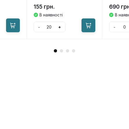
155 грн.
690 гр
В наявності
В наяв
-
+
-