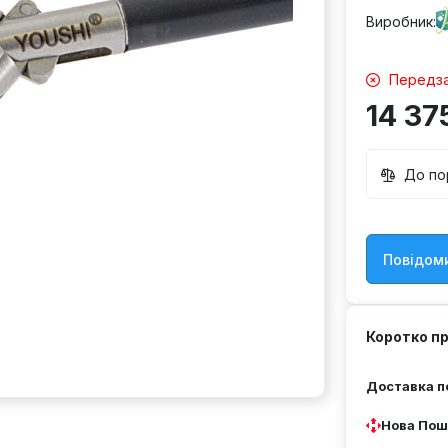
Виробник:
Передза
14 37
До по
Повідоми
Коротко п
Доставка по
Нова Пош