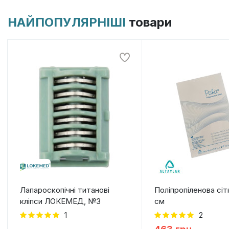
НАЙПОПУЛЯРНІШІ
товари
Лапароскопічні титанові
Поліпропіленова сіт
кліпси ЛОКЕМЕД, №3
см
1
2