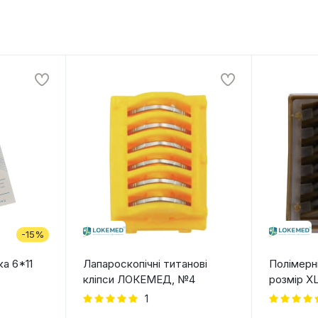
-15%
ка 6*11
Лапароскопічні титанові
Полімерн
кліпси ЛОКЕМЕД, №4
розмір X
1