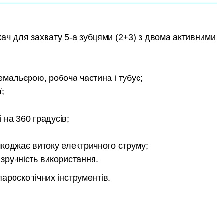
ач для захвату 5-а зубцями (2+3) з двома активними
ремальєрою, робоча частина і тубус;
ї;
і на 360 градусів;
коджає витоку електричного струму;
зручність використання.
ароскопічних інструментів.