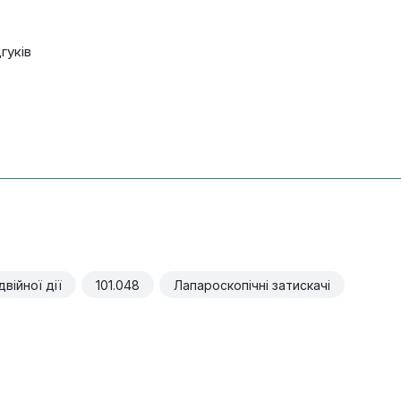
дгуків
двійної дії
101.048
Лапароскопічні затискачі