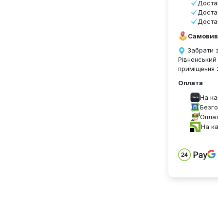
Доста
Доста
Доста
Самовив
Забрати з
Рівненський
приміщення 
Оплата
На к
Безго
Оплат
На к