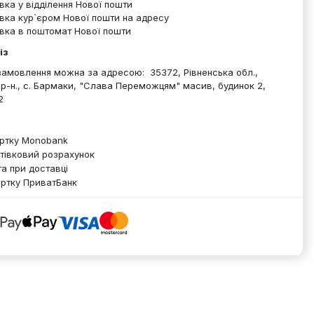
вка у відділення Нової пошти
вка кур`єром Нової пошти на адресу
вка в поштомат Нової пошти
із
амовлення можна за адресою: 35372, Рівненська обл.,
 р-н., с. Бармаки, "Слава Переможцям" масив, будинок 2,
2
артку Monobank
тівковий розрахунок
а при доставці
артку ПриватБанк